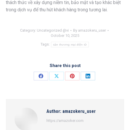
thách thức về xây dựng niềm tin, bảo mật và tạo khác biệt
trong dịch vụ để thu hút khách hàng trong tương lai.
Category:
Uncategorized @vi
By
amazokeru_user
October 10, 2025
Tags:
sàn thương mại điện tử
Share this post
Share
Share
Share
Share
on
on
on
on
Facebook
X
Pinterest
LinkedIn
Author:
amazokeru_user
https://amazoker.com