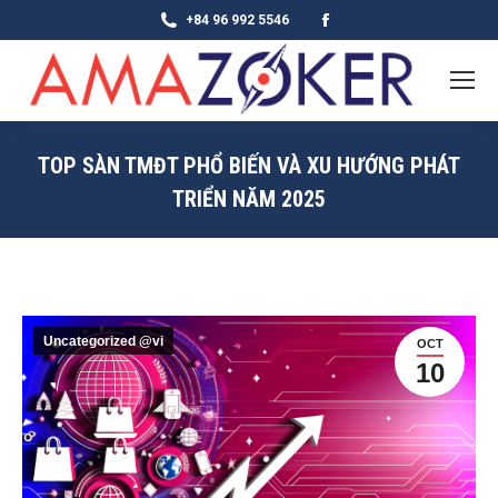
Facebook
+84 96 992 5546
page
opens
in
new
TOP SÀN TMĐT PHỔ BIẾN VÀ XU HƯỚNG PHÁT
window
TRIỂN NĂM 2025
Uncategorized @vi
OCT
10