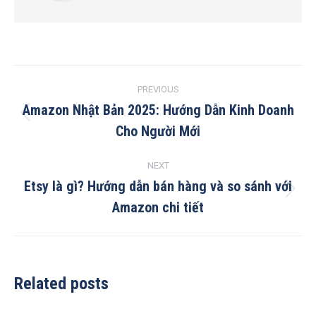
Post
PREVIOUS
navigation
Amazon Nhật Bản 2025: Hướng Dẫn Kinh Doanh
Previous
Cho Người Mới
post:
NEXT
Etsy là gì? Hướng dẫn bán hàng và so sánh với
Next
Amazon chi tiết
post:
Related posts