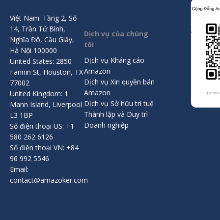
Việt Nam: Tầng 2, Số
14, Trần Tử Bình,
Dịch vụ của chúng
Nghĩa Đô, Cầu Giấy,
tôi
Hà Nội 100000
Dịch vụ Kháng cáo
United States: 2850
Amazon
Fannin St, Houston, TX
Dịch vụ Xin quyền bán
77002
Amazon
United Kingdom: 1
Dịch vụ Sở hữu trí tuệ
Mann Island, Liverpool
Thành lập và Duy trì
L3 1BP
Doanh nghiệp
Số điện thoại US: +1
580 262 6126
Số điện thoại VN: +84
96 992 5546
Email:
contact@amazoker.com