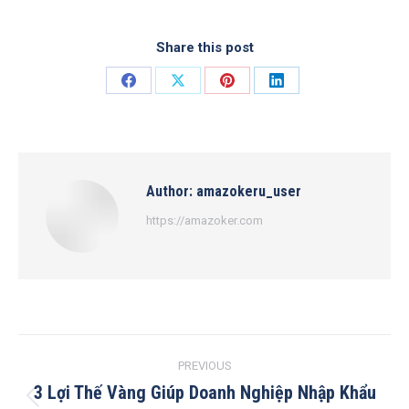
Share this post
Share
Share
Share
Share
on
on
on
on
Facebook
X
Pinterest
LinkedIn
Author:
amazokeru_user
https://amazoker.com
Post
PREVIOUS
navigation
3 Lợi Thế Vàng Giúp Doanh Nghiệp Nhập Khẩu
Previous