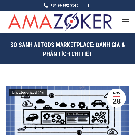
Facebook
+84 96 992 5546
page
opens
in
new
SO SÁNH AUTODS MARKETPLACE: ĐÁNH GIÁ &
window
PHÂN TÍCH CHI TIẾT
Uncategorized @vi
NOV
28