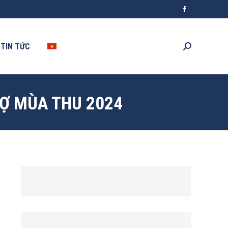
Facebook
Search:
page
opens
TIN TỨC
Search:
in
new
window
HỢ MÙA THU 2024