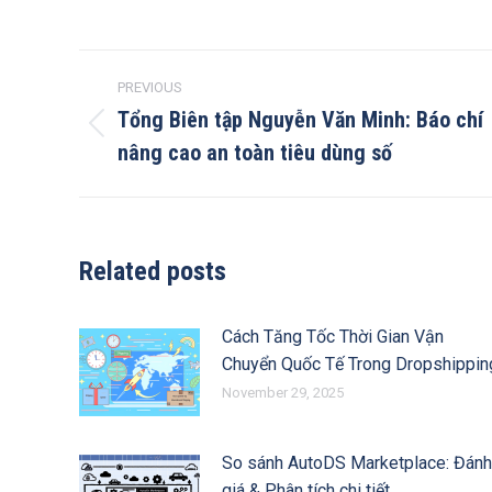
Post
PREVIOUS
navigation
Tổng Biên tập Nguyễn Văn Minh: Báo chí
Previous
nâng cao an toàn tiêu dùng số
post:
Related posts
Cách Tăng Tốc Thời Gian Vận
Chuyển Quốc Tế Trong Dropshippin
November 29, 2025
So sánh AutoDS Marketplace: Đánh
giá & Phân tích chi tiết