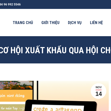
84 96 992 5546
G CHỦ
GIỚI THIỆU
DỊCH VỤ
LIÊN HỆ
TIN TỨC
TRANG CHỦ
GIỚI THIỆU
DỊCH VỤ
LIÊN HỆ
CƠ HỘI XUẤT KHẨU QUA HỘI C
NOV
14