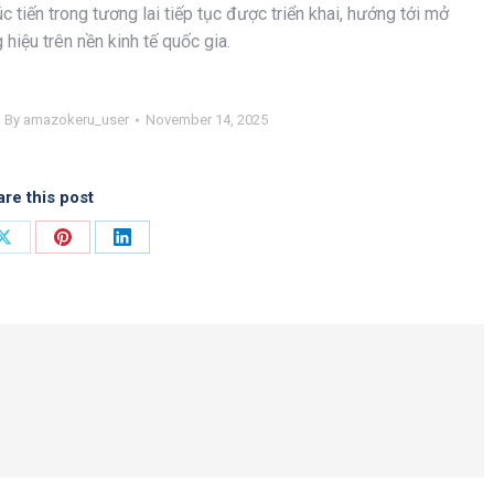
 tiến trong tương lai tiếp tục được triển khai, hướng tới mở
 hiệu trên nền kinh tế quốc gia.
By
amazokeru_user
November 14, 2025
re this post
Share
Share
Share
on
on
on
ok
X
Pinterest
LinkedIn