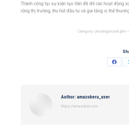
Thành công tại sự kiện tạo tiền đề để các hoạt động xúc
rộng thị trường, thu hút đầu tư và gia tăng vị thế thương
Category:
Uncategorized @vi
Sha
Share
on
Facebo
Author:
amazokeru_user
https://amazoker.com