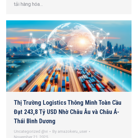
tải hàng hóa…
Thị Trường Logistics Thông Minh Toàn Cầu
Đạt 243,8 Tỷ USD Nhờ Châu Âu và Châu Á-
Thái Bình Dương
Uncategorized @vi
By
amazokeru_user
November 21, 2025