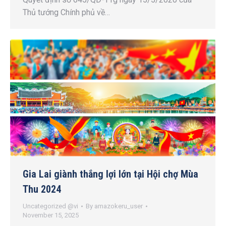
Thủ tướng Chính phủ về…
Gia Lai giành thắng lợi lớn tại Hội chợ Mùa
Thu 2024
Uncategorized @vi
By
amazokeru_user
November 15, 2025