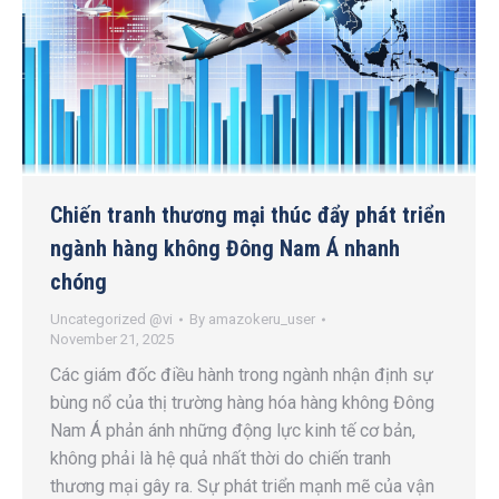
Chiến tranh thương mại thúc đẩy phát triển
ngành hàng không Đông Nam Á nhanh
chóng
Uncategorized @vi
By
amazokeru_user
November 21, 2025
Các giám đốc điều hành trong ngành nhận định sự
bùng nổ của thị trường hàng hóa hàng không Đông
Nam Á phản ánh những động lực kinh tế cơ bản,
không phải là hệ quả nhất thời do chiến tranh
thương mại gây ra. Sự phát triển mạnh mẽ của vận