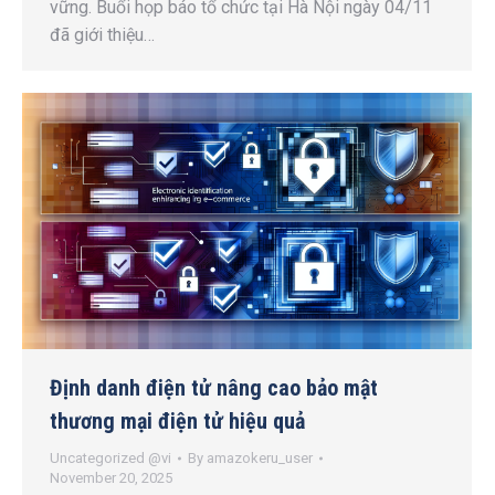
vững. Buổi họp báo tổ chức tại Hà Nội ngày 04/11
đã giới thiệu…
Định danh điện tử nâng cao bảo mật
thương mại điện tử hiệu quả
Uncategorized @vi
By
amazokeru_user
November 20, 2025