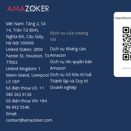
Việt Nam: Tầng 2, Số
14, Trần Tử Bình,
Dịch vụ của chúng
Nghĩa Đô, Cầu Giấy,
tôi
Hà Nội 100000
Dịch vụ Kháng cáo
United States: 2850
Amazon
Fannin St, Houston, TX
Dịch vụ Xin quyền bán
77002
Amazon
United Kingdom: 1
Dịch vụ Sở hữu trí tuệ
Mann Island, Liverpool
Thành lập và Duy trì
L3 1BP
Doanh nghiệp
Số điện thoại US: +1
580 262 6126
Số điện thoại VN: +84
96 992 5546
Email:
contact@amazoker.com