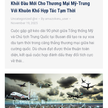
Khởi Đầu Mới Cho Thương Mại Mỹ-Trung
Với Khuôn Khổ Hợp Tác Tạm Thời
Uncategorized @vi
By
amazokeru_user
November 19, 2025
Cuộc gặp gỡ kéo dài 90 phút giữa Tổng thống Mỹ
và Chủ tịch Trung Quốc tại Busan đã tạo ra sự xoa
dịu tạm thời trong căng thẳng thương mại giữa hai
cường quốc. Dù chưa đạt được thỏa thuận toàn
diện, kết quả cuộc họp đánh dấu thay đổi tích cực
về thái…