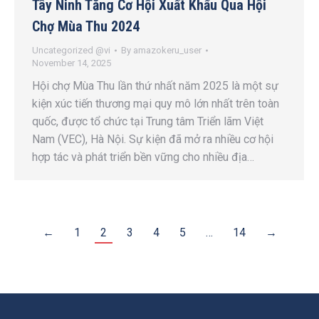
Tây Ninh Tăng Cơ Hội Xuất Khẩu Qua Hội
Chợ Mùa Thu 2024
Uncategorized @vi
By
amazokeru_user
November 14, 2025
Hội chợ Mùa Thu lần thứ nhất năm 2025 là một sự
kiện xúc tiến thương mại quy mô lớn nhất trên toàn
quốc, được tổ chức tại Trung tâm Triển lãm Việt
Nam (VEC), Hà Nội. Sự kiện đã mở ra nhiều cơ hội
hợp tác và phát triển bền vững cho nhiều địa…
←
1
2
3
4
5
…
14
→