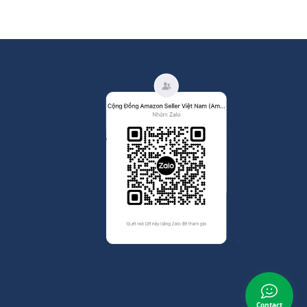
Contact