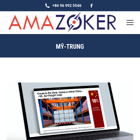
Facebook
+84 96 992 5546
page
opens
in
new
MỸ-TRUNG
window