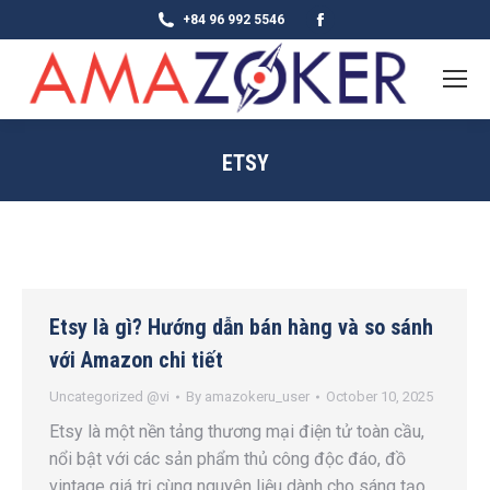
Facebook
+84 96 992 5546
page
opens
in
new
ETSY
window
Etsy là gì? Hướng dẫn bán hàng và so sánh
với Amazon chi tiết
Uncategorized @vi
By
amazokeru_user
October 10, 2025
Etsy là một nền tảng thương mại điện tử toàn cầu,
nổi bật với các sản phẩm thủ công độc đáo, đồ
vintage giá trị cùng nguyên liệu dành cho sáng tạo