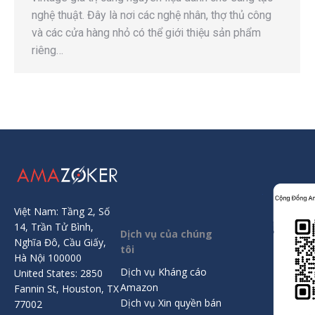
nghệ thuật. Đây là nơi các nghệ nhân, thợ thủ công
và các cửa hàng nhỏ có thể giới thiệu sản phẩm
riêng…
Việt Nam: Tầng 2, Số
14, Trần Tử Bình,
Dịch vụ của chúng
Nghĩa Đô, Cầu Giấy,
tôi
Hà Nội 100000
Dịch vụ Kháng cáo
United States: 2850
Amazon
Fannin St, Houston, TX
Dịch vụ Xin quyền bán
77002