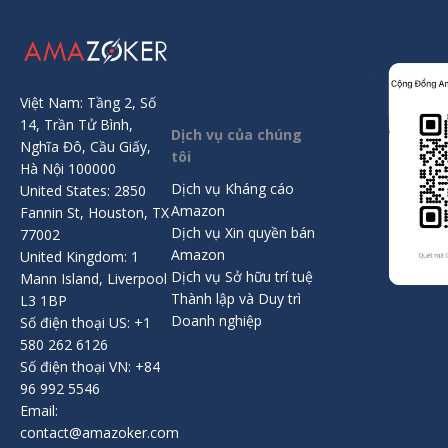
Việt Nam: Tầng 2, Số
14, Trần Tử Bình,
Dịch vụ của chúng
Nghĩa Đô, Cầu Giấy,
tôi
Hà Nội 100000
Dịch vụ Kháng cáo
United States: 2850
Amazon
Fannin St, Houston, TX
Dịch vụ Xin quyền bán
77002
Amazon
United Kingdom: 1
Dịch vụ Sở hữu trí tuệ
Mann Island, Liverpool
Thành lập và Duy trì
L3 1BP
Doanh nghiệp
Số điện thoại US: +1
580 262 6126
Số điện thoại VN: +84
96 992 5546
Email:
contact@amazoker.com