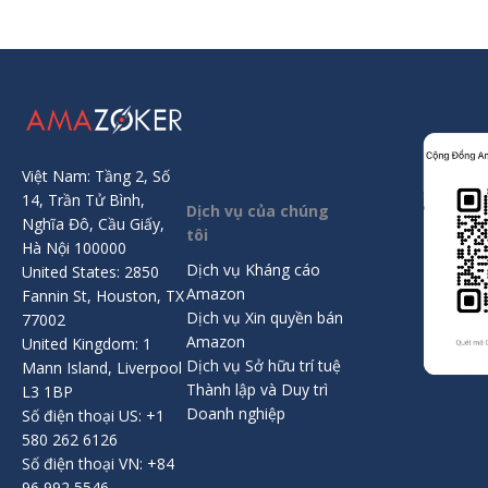
Việt Nam: Tầng 2, Số
14, Trần Tử Bình,
Dịch vụ của chúng
Nghĩa Đô, Cầu Giấy,
tôi
Hà Nội 100000
Dịch vụ Kháng cáo
United States: 2850
Amazon
Fannin St, Houston, TX
Dịch vụ Xin quyền bán
77002
Amazon
United Kingdom: 1
Dịch vụ Sở hữu trí tuệ
Mann Island, Liverpool
Thành lập và Duy trì
L3 1BP
Doanh nghiệp
Số điện thoại US: +1
580 262 6126
Số điện thoại VN: +84
96 992 5546