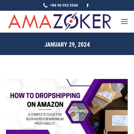
Facebook
+84 96 992 5546
page
opens
in
new
JANUARY 29, 2024
window