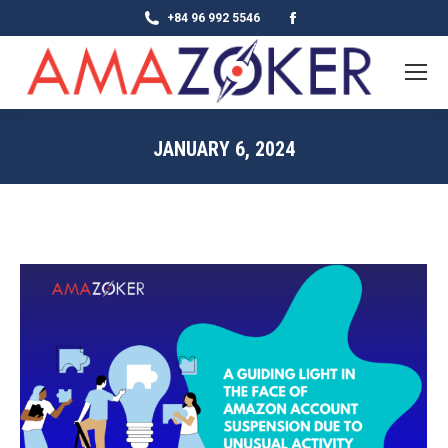
Facebook
+84 96 992 5546
page
opens
in
new
JANUARY 6, 2024
window