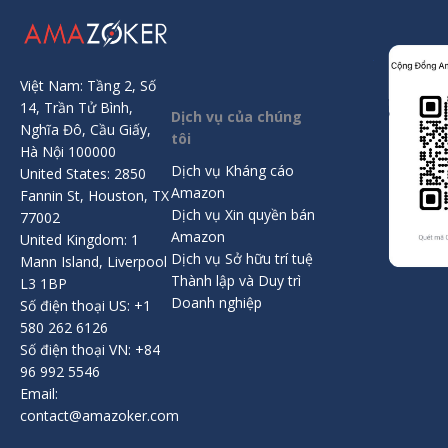
Việt Nam: Tầng 2, Số
14, Trần Tử Bình,
Dịch vụ của chúng
Nghĩa Đô, Cầu Giấy,
tôi
Hà Nội 100000
Dịch vụ Kháng cáo
United States: 2850
Amazon
Fannin St, Houston, TX
Dịch vụ Xin quyền bán
77002
Amazon
United Kingdom: 1
Dịch vụ Sở hữu trí tuệ
Mann Island, Liverpool
Thành lập và Duy trì
L3 1BP
Doanh nghiệp
Số điện thoại US: +1
580 262 6126
Số điện thoại VN: +84
96 992 5546
Email:
contact@amazoker.com