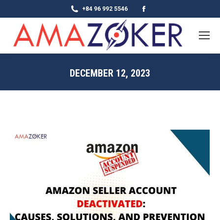
Facebook
+84 96 992 5546
page
opens
in
new
DECEMBER 12, 2023
window